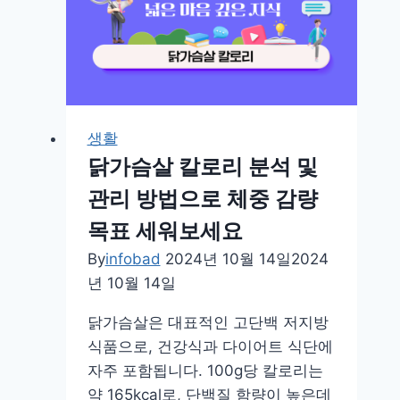
상
지
속
적
피
로,
생활
집
닭가슴살 칼로리 분석 및
중
관리 방법으로 체중 감량
력
목표 세워보세요
저
하,
By
infobad
2024년 10월 14일
2024
근
년 10월 14일
육
닭가슴살은 대표적인 고단백 저지방
통,
식품으로, 건강식과 다이어트 식단에
수
자주 포함됩니다. 100g당 칼로리는
면
약 165kcal로, 단백질 함량이 높은데
장