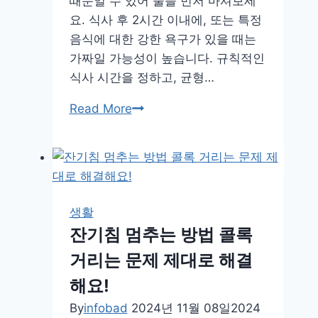
때문일 수 있어 물을 먼저 마셔보세
보
요. 식사 후 2시간 이내에, 또는 특정
세
음식에 대한 강한 욕구가 있을 때는
요
가짜일 가능성이 높습니다. 규칙적인
식사 시간을 정하고, 균형…
가
Read More
짜
배
고
픔
구
생활
별
잔기침 멈추는 방법 콜록
방
거리는 문제 제대로 해결
법
알
해요!
아
By
infobad
2024년 11월 08일
2024