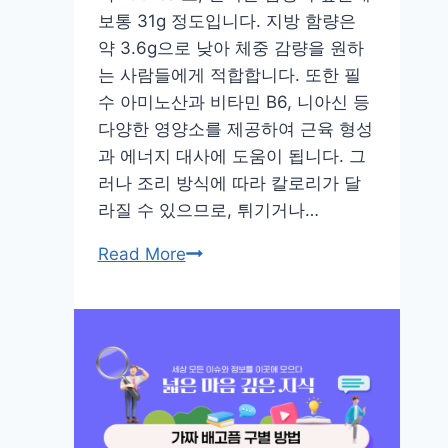
보통 31g 정도입니다. 지방 함량은
애
약 3.6g으로 낮아 체중 감량을 원하
문
는 사람들에게 적합합니다. 또한 필
제
수 아미노산과 비타민 B6, 니아신 등
를
다양한 영양소를 제공하여 근육 형성
겪
과 에너지 대사에 도움이 됩니다. 그
고
러나 조리 방식에 따라 칼로리가 달
있
라질 수 있으므로, 튀기거나…
다
면!?
닭
Read More
가
슴
살
칼
로
리
분