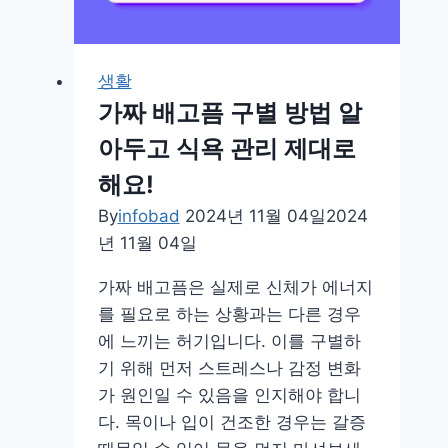
석
및
관
생활
리
가짜 배고픔 구별 방법 알
방
아두고 식욕 관리 제대로
법
해요!
으
로
By
infobad
2024년 11월 04일
2024
체
년 11월 04일
중
가짜 배고픔은 실제로 신체가 에너지
감
를 필요로 하는 상황과는 다른 경우
량
에 느끼는 허기입니다. 이를 구별하
목
기 위해 먼저 스트레스나 감정 변화
표
가 원인일 수 있음을 인지해야 합니
세
다. 목이나 입이 건조한 경우는 갈증
워