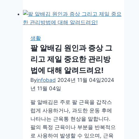
기
침
멈
추
는
생활
방
팔 알배김 원인과 증상 그
법
리고 제일 중요한 관리방
콜
록
법에 대해 알려드려요!
거
By
infobad
2024년 11월 04일
2024
리
년 11월 04일
는
문
팔 알배김은 주로 팔 근육을 갑작스
제
럽게 사용하거나, 과도한 운동 후에
제
나타나는 근육통 현상을 말합니다.
대
팔의 특정 근육이나 부분을 반복적으
로
로 사용하여 발생할 수 있으며, 근육