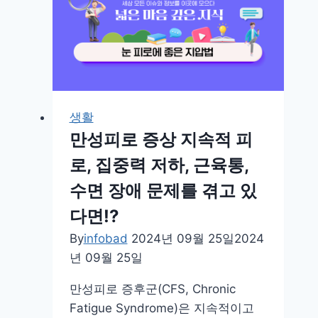
링,
심
장
건
강,
칼
생활
륨
만성피로 증상 지속적 피
과
로, 집중력 저하, 근육통,
섬
수면 장애 문제를 겪고 있
유
질
다면!?
등
By
infobad
2024년 09월 25일
2024
자
년 09월 25일
세
히
만성피로 증후군(CFS, Chronic
알
Fatigue Syndrome)은 지속적이고