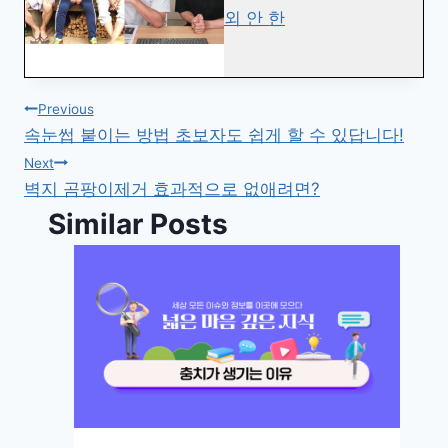
외 안 한
글
Previous
속눈썹 붙이는 방법 초보자도 쉽게 할 수 있답니다!
탐
Next
벽지 곰팡이제거 효과적으로 없애려면?
색
Similar Posts