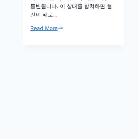
동반됩니다. 이 상태를 방치하면 혈
전이 폐로…
다
Read More
리
혈
전
증
상
통
증,
부
종,
홍
반
과
무