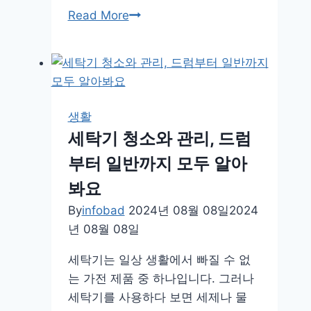
커
Read More
피
효
능
과
함
생활
께
세탁기 청소와 관리, 드럼
하
부터 일반까지 모두 알아
루
권
봐요
장
By
infobad
2024년 08월 08일
2024
카
년 08월 08일
페
인
세탁기는 일상 생활에서 빠질 수 없
섭
는 가전 제품 중 하나입니다. 그러나
취
세탁기를 사용하다 보면 세제나 물