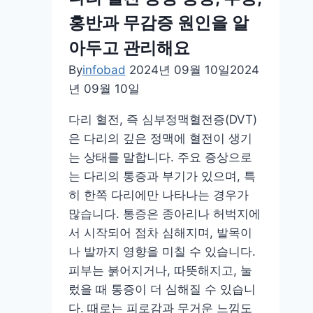
리,
홍반과 무감증 원인을 알
드
럼
아두고 관리해요
부
By
infobad
2024년 09월 10일
2024
터
년 09월 10일
일
반
다리 혈전, 즉 심부정맥혈전증(DVT)
까
은 다리의 깊은 정맥에 혈전이 생기
지
는 상태를 말합니다. 주요 증상으로
모
는 다리의 통증과 부기가 있으며, 특
두
히 한쪽 다리에만 나타나는 경우가
알
많습니다. 통증은 종아리나 허벅지에
아
서 시작되어 점차 심해지며, 발목이
봐
나 발까지 영향을 미칠 수 있습니다.
요
피부는 붉어지거나, 따뜻해지고, 눌
렀을 때 통증이 더 심해질 수 있습니
다. 때로는 피로감과 무거운 느낌도