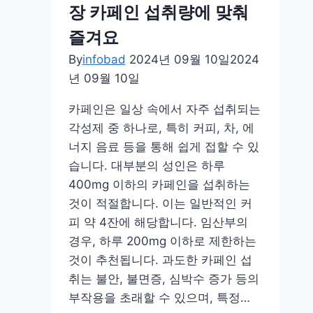
장 카페인 섭취량에 맞춰
중
감
즐겨요
량
By
infobad
2024년 09월 10일
2024
과
년 09월 10일
효
과
카페인은 일상 속에서 자주 섭취되는
적
각성제 중 하나로, 특히 커피, 차, 에
운
너지 음료 등을 통해 쉽게 접할 수 있
동
습니다. 대부분의 성인은 하루
법
400mg 이하의 카페인을 섭취하는
이
것이 적절합니다. 이는 일반적인 커
라
피 약 4잔에 해당합니다. 임산부의
는
경우, 하루 200mg 이하로 제한하는
사
것이 추천됩니다. 과도한 카페인 섭
실!
취는 불안, 불면증, 심박수 증가 등의
부작용을 초래할 수 있으며, 특정…