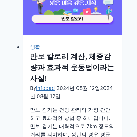
때
소
리
원
인
과
생활
예
만보 칼로리 계산, 체중감
방
량과 효과적 운동법이라는
법
사실!
미
리
By
infobad
2024년 08월 12일
2024
알
년 08월 12일
아
만보 걷기는 건강 관리의 가장 간단
두
하고 효과적인 방법 중 하나입니다.
면
만보 걷기는 대략적으로 7km 정도의
도
거리를 의미하며, 성인의 경우 평균
움