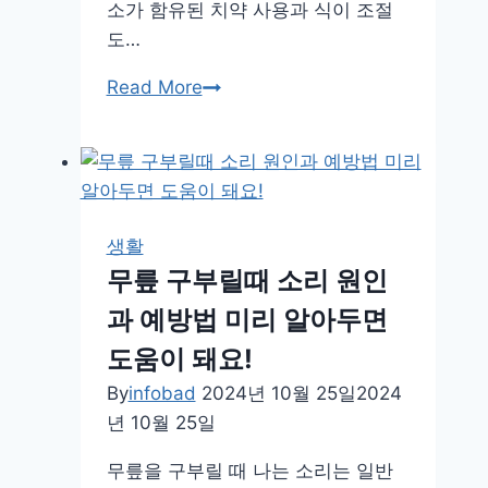
소가 함유된 치약 사용과 식이 조절
도…
충
Read More
치
가
생
기
는
생활
이
무릎 구부릴때 소리 원인
유
과 예방법 미리 알아두면
그
리
도움이 돼요!
고
By
infobad
2024년 10월 25일
2024
예
년 10월 25일
방
할
무릎을 구부릴 때 나는 소리는 일반