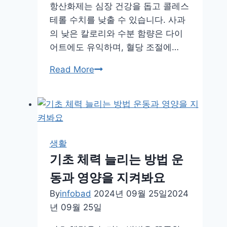
항산화제는 심장 건강을 돕고 콜레스
리
테롤 수치를 낮출 수 있습니다. 사과
관
의 낮은 칼로리와 수분 함량은 다이
리
어트에도 유익하며, 혈당 조절에…
시
작
사
Read More
하
과
자!
의
효
능
건
생활
강
기초 체력 늘리는 방법 운
을
동과 영양을 지켜봐요
위
해
By
infobad
2024년 09월 25일
2024
서
년 09월 25일
제