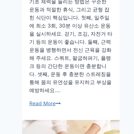
기초 체력을 늘리는 방법은 꾸준한
대
운동과 적절한 휴식, 그리고 균형 잡
로
힌 식단이 핵심입니다. 첫째, 일주일
에 최소 3회, 30분 이상 유산소 운동
을 실시하세요. 걷기, 조깅, 자전거 타
기 등의 운동이 좋습니다. 둘째, 근력
운동을 병행하면서 전신 근육을 강화
해 주세요. 스쿼트, 팔굽혀펴기, 플랭
크 등의 간단한 운동이면 충분합니
다. 셋째, 운동 후 충분한 스트레칭을
통해 몸의 유연성을 유지하고 부상을
예방하세요….
기
Read More
초
체
력