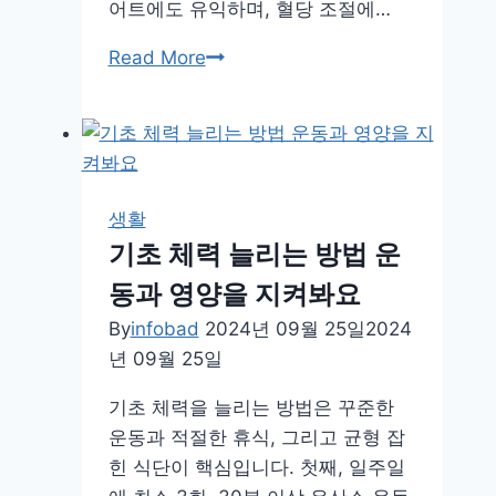
어트에도 유익하며, 혈당 조절에…
시
작
사
Read More
하
과
자!
의
효
능
건
생활
강
기초 체력 늘리는 방법 운
을
동과 영양을 지켜봐요
위
해
By
infobad
2024년 09월 25일
2024
서
년 09월 25일
제
기초 체력을 늘리는 방법은 꾸준한
대
운동과 적절한 휴식, 그리고 균형 잡
로
힌 식단이 핵심입니다. 첫째, 일주일