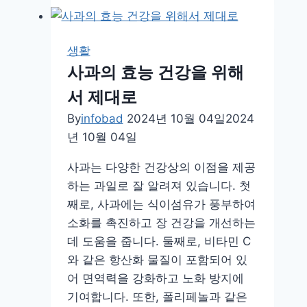
아
랫
배
생활
통
사과의 효능 건강을 위해
증
서 제대로
원
인,
By
infobad
2024년 10월 04일
2024
증
년 10월 04일
상
사과는 다양한 건강상의 이점을 제공
에
하는 과일로 잘 알려져 있습니다. 첫
대
째로, 사과에는 식이섬유가 풍부하여
해
소화를 촉진하고 장 건강을 개선하는
알
데 도움을 줍니다. 둘째로, 비타민 C
아
와 같은 항산화 물질이 포함되어 있
두
어 면역력을 강화하고 노화 방지에
고
기여합니다. 또한, 폴리페놀과 같은
미