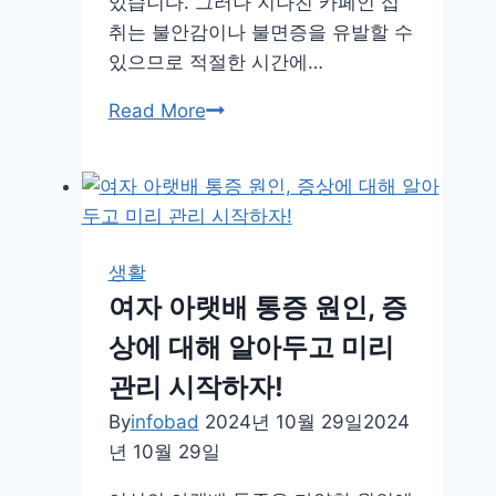
있습니다. 그러나 지나친 카페인 섭
취는 불안감이나 불면증을 유발할 수
있으므로 적절한 시간에…
하
Read More
루
커
피
3
잔,
생활
건
여자 아랫배 통증 원인, 증
강
상에 대해 알아두고 미리
하
게
관리 시작하자!
집
By
infobad
2024년 10월 29일
2024
중
년 10월 29일
과