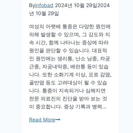
집
By
infobad
2024년 10월 29일
2024
중
년 10월 29일
과
활
여성의 아랫배 통증은 다양한 원인에
력
의해 발생할 수 있으며, 그 강도와 지
을
속 시간, 함께 나타나는 증상에 따라
찾
원인을 판단할 수 있습니다. 대표적
아
인 원인에는 생리통, 난소 낭종, 자궁
봐
근종, 자궁내막증, 배란통 등이 있습
요!
니다. 또한 소화기계 이상, 요로 감염,
골반염 등도 고려대상이 될 수 있습
니다. 통증이 지속되거나 심해지면
전문 의료진의 진단을 받아 보는 것
이 중요합니다. 증상 기록과 병력…
여
Read More
자