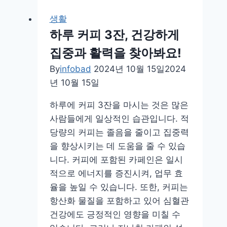
다
양
생활
한
하루 커피 3잔, 건강하게
원
집중과 활력을 찾아봐요!
인
By
infobad
2024년 10월 15일
2024
과
년 10월 15일
대
처
하루에 커피 3잔을 마시는 것은 많은
법
사람들에게 일상적인 습관입니다. 적
을
당량의 커피는 졸음을 줄이고 집중력
살
을 향상시키는 데 도움을 줄 수 있습
펴
니다. 커피에 포함된 카페인은 일시
봐
적으로 에너지를 증진시켜, 업무 효
요
율을 높일 수 있습니다. 또한, 커피는
항산화 물질을 포함하고 있어 심혈관
건강에도 긍정적인 영향을 미칠 수