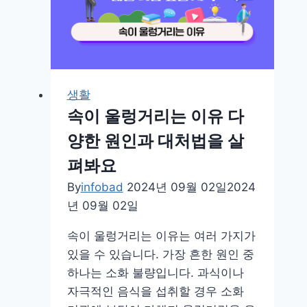
상
정
의,
원
인,
생활
증
속이 울렁거리는 이유 다
상,
양한 원인과 대처법을 살
치
펴봐요
료
방
By
infobad
2024년 09월 02일
2024
법
년 09월 02일
에
속이 울렁거리는 이유는 여러 가지가
대
있을 수 있습니다. 가장 흔한 원인 중
해
하나는 소화 불량입니다. 과식이나
서
자극적인 음식을 섭취할 경우 소화
살