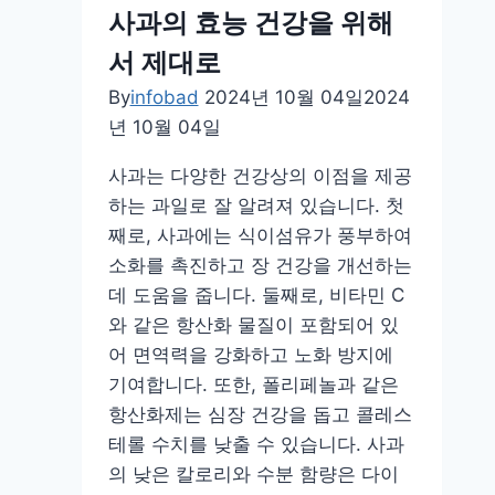
통
사과의 효능 건강을 위해
증
서 제대로
원
인,
By
infobad
2024년 10월 04일
2024
증
년 10월 04일
상
사과는 다양한 건강상의 이점을 제공
에
하는 과일로 잘 알려져 있습니다. 첫
대
째로, 사과에는 식이섬유가 풍부하여
해
소화를 촉진하고 장 건강을 개선하는
알
데 도움을 줍니다. 둘째로, 비타민 C
아
와 같은 항산화 물질이 포함되어 있
두
어 면역력을 강화하고 노화 방지에
고
기여합니다. 또한, 폴리페놀과 같은
미
항산화제는 심장 건강을 돕고 콜레스
리
테롤 수치를 낮출 수 있습니다. 사과
관
의 낮은 칼로리와 수분 함량은 다이
리