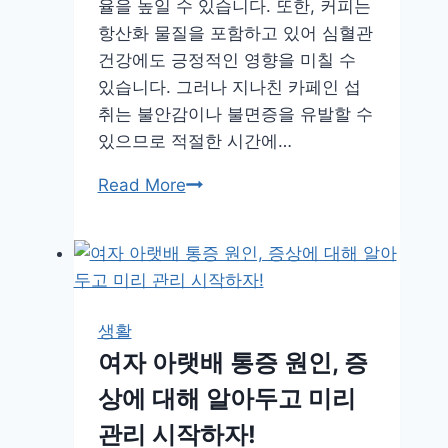
율을 높일 수 있습니다. 또한, 커피는
항산화 물질을 포함하고 있어 심혈관
건강에도 긍정적인 영향을 미칠 수
있습니다. 그러나 지나친 카페인 섭
취는 불안감이나 불면증을 유발할 수
있으므로 적절한 시간에…
하
Read More
루
커
피
3
잔,
생활
건
여자 아랫배 통증 원인, 증
강
상에 대해 알아두고 미리
하
게
관리 시작하자!