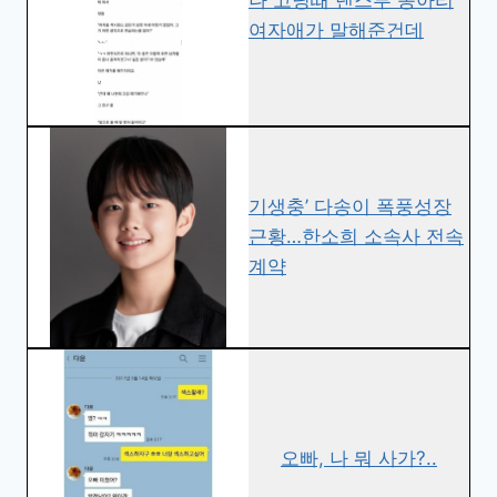
여자애가 말해준건데
기생충’ 다송이 폭풍성장
근황…한소희 소속사 전속
계약
오빠, 나 뭐 사가?..