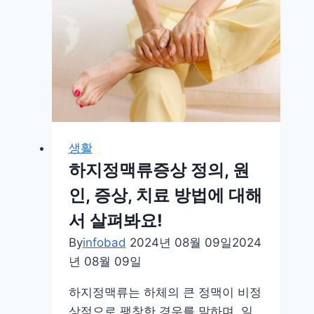
늘
리
는
방
법
운
동
과
생활
영
하지정맥류증상 정의, 원
양
인, 증상, 치료 방법에 대해
을
지
서 살펴봐요!
켜
By
infobad
2024년 08월 09일
2024
봐
년 08월 09일
요
하지정맥류는 하체의 큰 정맥이 비정
상적으로 팽창한 경우를 말하며, 일